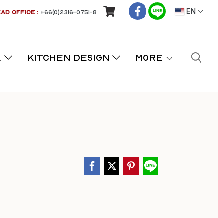
AD OFFICE :
+66(0)2316-0751-8
EN
K
KITCHEN DESIGN
More