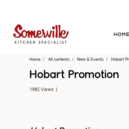
HOM
Home
All contents
New & Events
Hobart P
Hobart Promotion
1982 Views
|