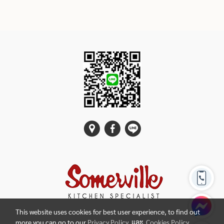
This website uses cookies for best user experience, to find out
more you can go to our
Privacy Policy
และ
Cookies Policy