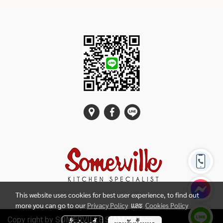
This website uses cookies for best user experience, to find out
more you can go to our
Privacy Policy
และ
Cookies Policy
Copy right by SOMERVILLE SIAM Kitchen