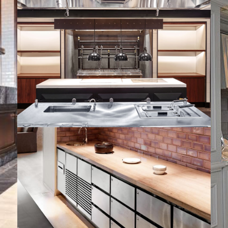
BANGKOK MARRIOTT MARQUIS QUEEN'S
PARK | NOVEMBER 2016
CH
WALDORF ASTORIA BANGKOK | AUGUST
2018