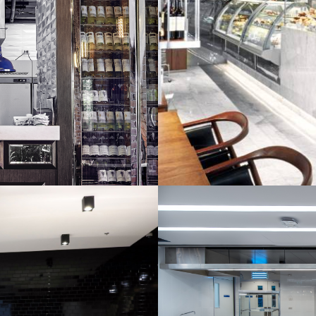
UST 2016
DEAN & D
D