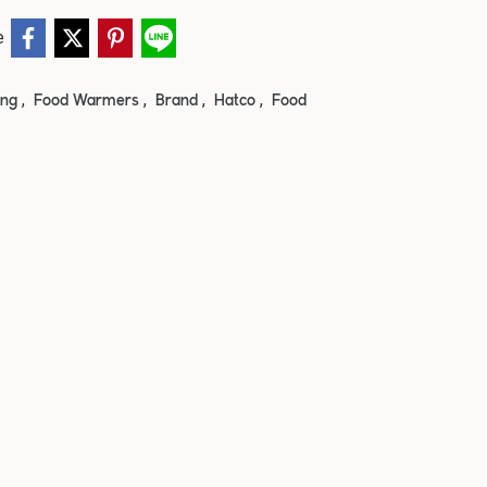
e
,
,
,
,
ing
Food Warmers
Brand
Hatco
Food