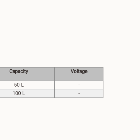
Capacity
Voltage
50 L
-
100 L
-