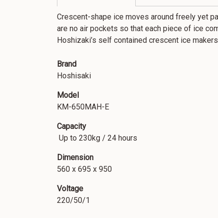
Crescent-shape ice moves around freely yet pack
are no air pockets so that each piece of ice com
Hoshizaki’s self contained crescent ice makers
Brand
Hoshisaki
Model
KM-650MAH-E
Capacity
Up to 230kg / 24 hours
Dimension
560 x 695 x 950
Voltage
220/50/1