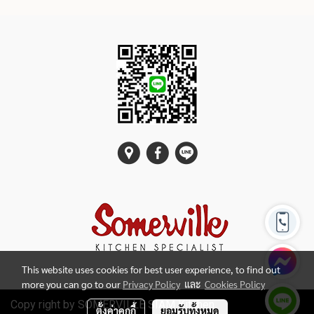
This website uses cookies for best user experience, to find out
more you can go to our
Privacy Policy
และ
Cookies Policy
Copy right by SOMERVILLE SIAM Kitchen
ตั้งค่าคุกกี้
ยอมรับทั้งหมด