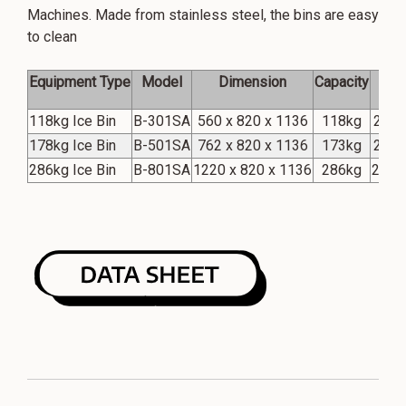
Machines. Made from stainless steel, the bins are easy
to clean
Equipment Type
Model
Dimension
Capacity
Vol
118kg Ice Bin
B-301SA
560 x 820 x 1136
118kg
220/
178kg Ice Bin
B-501SA
762 x 820 x 1136
173kg
220/
286kg Ice Bin
B-801SA
1220 x 820 x 1136
286kg
220/